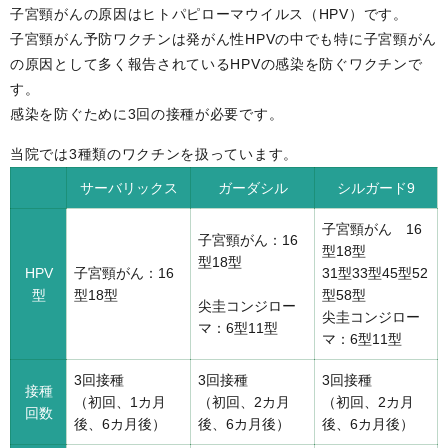
子宮頸がんの原因はヒトパピローマウイルス（HPV）です。
子宮頸がん予防ワクチンは発がん性HPVの中でも特に子宮頸がん
の原因として多く報告されているHPVの感染を防ぐワクチンで
す。
感染を防ぐために3回の接種が必要です。
当院では3種類のワクチンを扱っています。
サーバリックス
ガーダシル
シルガード9
子宮頸がん 16
子宮頸がん：16
型18型
型18型
HPV
子宮頸がん：16
31型33型45型52
型
型18型
型58型
尖圭コンジロー
尖圭コンジロー
マ：6型11型
マ：6型11型
3回接種
3回接種
3回接種
接種
（初回、1カ月
（初回、2カ月
（初回、2カ月
回数
後、6カ月後）
後、6カ月後）
後、6カ月後）