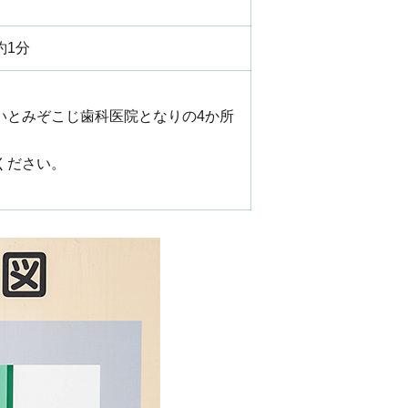
約1分
いとみぞこじ歯科医院となりの4か所
ください。