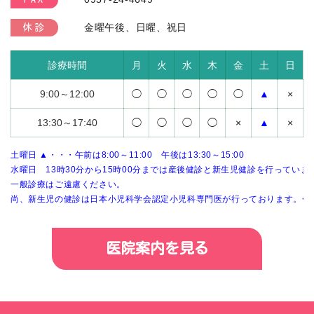
金曜午後、日曜、祝日
休診
診療時間
月
火
水
木
金
土
日
9:00～12:00
◯
◯
◯
◯
◯
▲
×
13:30～17:40
◯
◯
◯
◯
×
▲
×
土曜日 ▲・・・午前は8:00～11:00 午後は13:30～15:00
水曜日 13時30分から15時00分までは産後健診と新生児健診を行っていま
一般診療はご遠慮ください。
尚、新生児の健診は日本小児科学会認定小児科専門医が行っております。</sp
医院案内を見る